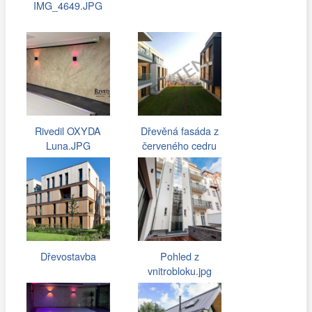
IMG_4649.JPG
Rivedil OXYDA
Dřevěná fasáda z
Luna.JPG
červeného cedru
Dřevostavba
Pohled z
vnitrobloku.jpg