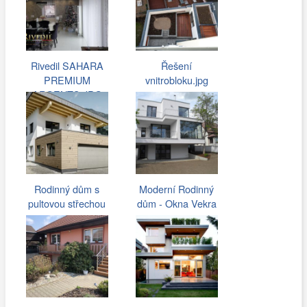
Rivedil SAHARA
Řešení
PREMIUM
vnitrobloku.jpg
ARGENTO.JPG
Rodinný dům s
Moderní Rodinný
pultovou střechou
dům - Okna Vekra