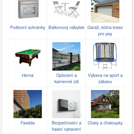
Poštovní schránky
Balkonový nábytek
Garáž, kůlna kotec
pro psy
Herna
Oplocení a
Výbava na sport a
kamenné zdi
zábavu
(gabiony)
Fasáda
Bezpečnostní a
Chaty a chaloupky
hasicí vybavení