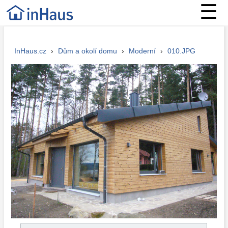
☰
InHaus.cz
›
Dům a okolí domu
›
Moderní
›
010.JPG