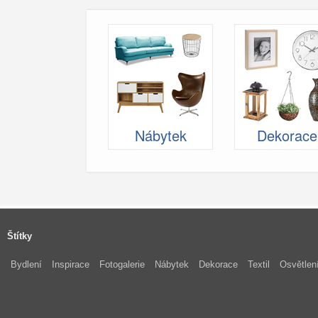
Nábytek
Dekorace
Štítky
Bydlení
Inspirace
Fotogalerie
Nábytek
Dekorace
Textil
Osvětlen