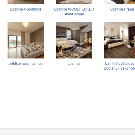
Ložnice v podkroví
Ložnice WOODPECKER
Ložnice Praha
Stolní lampa
petrikov-web-loznice
Ložnice
Laminátové plovo
podlahy - dekor oř