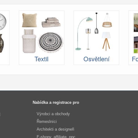
Textil
Osvětlení
Fo
Nabídka a registrace pro
Výrobci a obchody
í
Řemeslníci
Architekti a designeři
E-shopy, affiliate, ppc