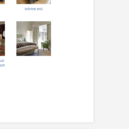
ložnice snů
ucí
ech