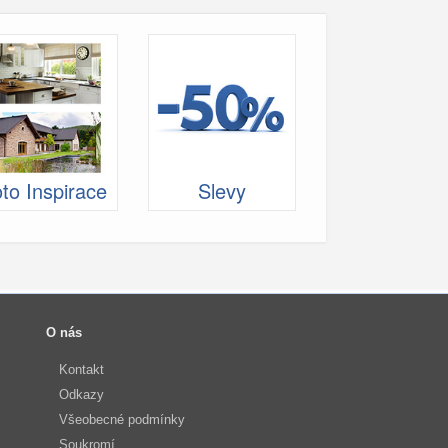
to Inspirace
Slevy
O nás
Kontakt
Odkazy
Všeobecné podmínky
Soukromí