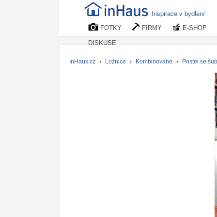
Inspirace v bydlení
FOTKY
FIRMY
E-SHOP
DISKUSE
InHaus.cz
›
Ložnice
›
Kombinované
›
Postel se šu