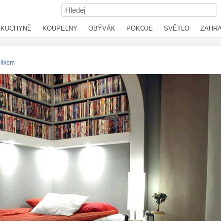
KUCHYNĚ
KOUPELNY
OBÝVÁK
POKOJE
SVĚTLO
ZAHR
plíkem