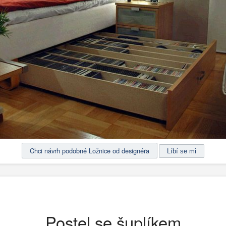
Chci návrh podobné Ložnice od designéra
Postel se šuplíkem