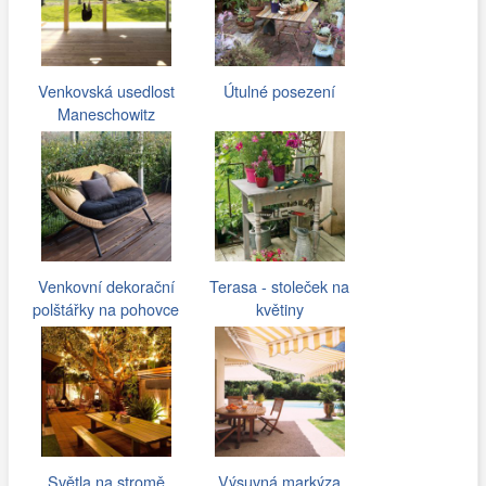
Venkovská usedlost
Útulné posezení
Maneschowitz
Venkovní dekorační
Terasa - stoleček na
polštářky na pohovce
květiny
Světla na stromě
Výsuvná markýza