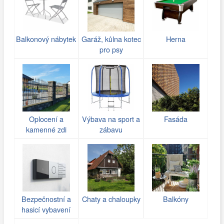
Balkonový nábytek
Garáž, kůlna kotec
Herna
pro psy
Oplocení a
Výbava na sport a
Fasáda
kamenné zdi
zábavu
(gabiony)
Bezpečnostní a
Chaty a chaloupky
Balkóny
hasicí vybavení