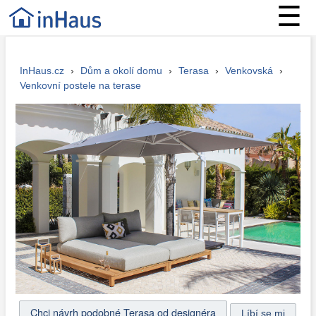
☰
InHaus.cz
›
Dům a okolí domu
›
Terasa
›
Venkovská
›
Venkovní postele na terase
Chci návrh podobné Terasa od designéra