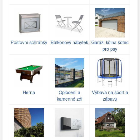
Poštovní schránky
Balkonový nábytek
Garáž, kůlna kotec
pro psy
Herna
Oplocení a
Výbava na sport a
kamenné zdi
zábavu
(gabiony)