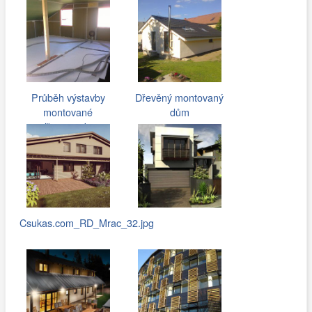
Průběh výstavby
Dřevěný montovaný
montované
dům
dřevostavby
Csukas.com_RD_Mrac_32.jpg