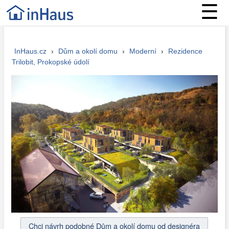
☰
InHaus.cz
›
Dům a okolí domu
›
Moderní
›
Rezidence
Trilobit, Prokopské údolí
Chci návrh podobné Dům a okolí domu od designéra