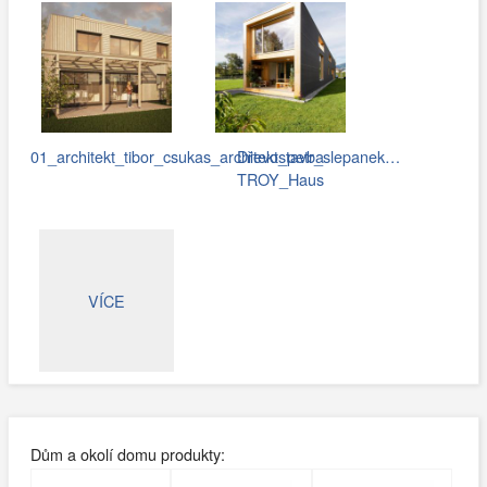
01_architekt_tibor_csukas_architekt_petr_slepanek…
Dřevostavba
TROY_Haus
VÍCE
Dům a okolí domu produkty: