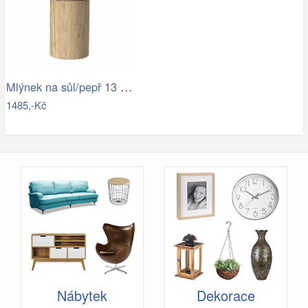
Mlýnek na sůl/pepř 13 cm Broste OAK -…
1485,-Kč
Nábytek
Dekorace