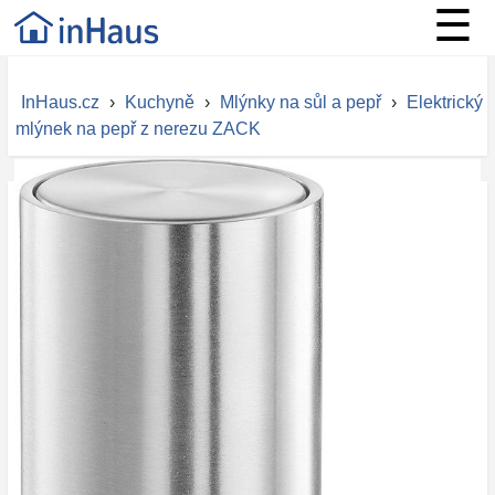
☰
InHaus.cz
›
Kuchyně
›
Mlýnky na sůl a pepř
›
Elektrický
mlýnek na pepř z nerezu ZACK