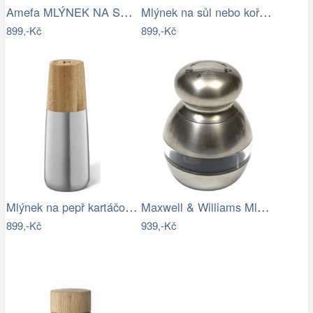
Amefa MLÝNEK NA SŮL A PEPŘ 35CM ČERVENÝ…
Mlýnek na sůl nebo koření kartáčovaný…
899,-Kč
899,-Kč
Mlýnek na pepř kartáčovaný nerez a…
Maxwell & Williams Mlýnek na sůl a…
899,-Kč
939,-Kč