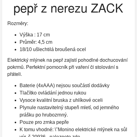
pepř z nerezu ZACK
Rozměry:
Výška : 17 cm
Průměr: 4,5 cm
18/10 ušlechtilá broušená ocel
Elektrický mlýnek na pepř zajistí pohodlné dochucování
pokrmů. Perfektní pomocník při vaření či stolování s
přáteli.
Baterie (4xAAA) nejsou součástí dodávky
Tlačítko ovládání jednou rukou
Vysoce kvalitní bruska z uhlíkové oceli
Plynule nastavitelný stupeň mletí, od jemného
prášku po hrubozrnný.
Pouze pro zrnka pepře
K tomu vhodné: \"Monino elektrické mlýnek na sůl
výr. č.20936 - naleznete zde -