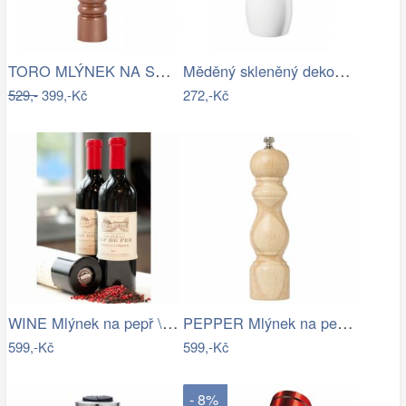
TORO MLÝNEK NA SŮL A PEPŘ 35CM MĚDĚNÝ
Měděný skleněný dekorační svítící…
529,-
399,-Kč
272,-Kč
WINE Mlýnek na pepř \"Láhev červeného…
PEPPER Mlýnek na pepř přírodní 20 cm
599,-Kč
599,-Kč
- 8%