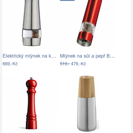
Elektrický mlýnek na koření, 2 v 1,…
Mlýnek na sůl a pepř Berlingerhaus BH…
669,-Kč
519,-
479,-Kč