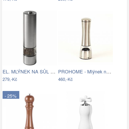
EL. MLÝNEK NA SŮL A PEPŘ Justinus -…
PROHOME - Mlýnek na koření nerez
279,-Kč
460,-Kč
- 25%