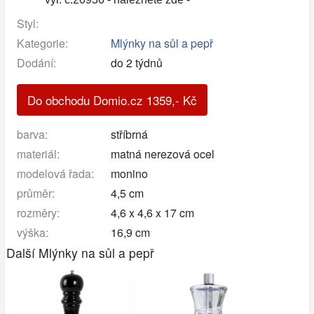
Styl:
Kategorie:
Mlýnky na sůl a pepř
Dodání:
do 2 týdnů
Do obchodu Domio.cz
1359
,-
Kč
barva:
stříbrná
materiál:
matná nerezová ocel
modelová řada:
monino
průměr:
4,5 cm
rozměry:
4,6 x 4,6 x 17 cm
výška:
16,9 cm
Další Mlýnky na sůl a pepř