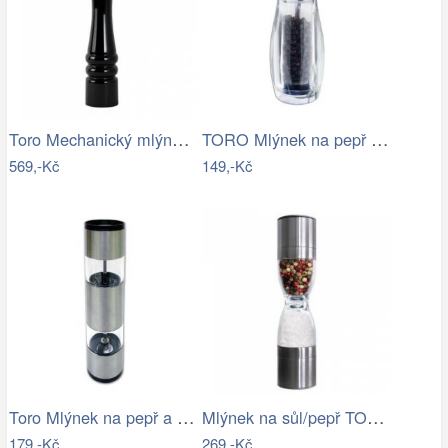
Toro Mechanický mlýnek na sůl a pepř 35…
TORO Mlýnek na pepř mechanický
569,-Kč
149,-Kč
Toro Mlýnek na pepř a sůl 263087
Mlýnek na sůl/pepř TORO přesýpací hodiny
179,-Kč
269,-Kč