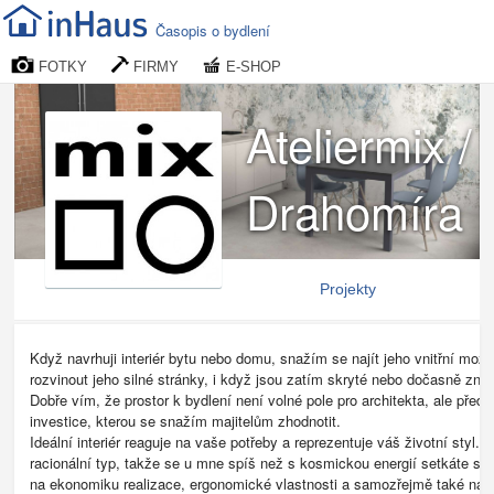
Časopis o bydlení
FOTKY
FIRMY
E-SHOP
Ateliermix /
Drahomíra
Kunová
Projekty
Když navrhuji interiér bytu nebo domu, snažím se najít jeho vnitřní možn
rozvinout jeho silné stránky, i když jsou zatím skryté nebo dočasně zn
Dobře vím, že prostor k bydlení není volné pole pro architekta, ale před
investice, kterou se snažím majitelům zhodnotit.
Ideální interiér reaguje na vaše potřeby a reprezentuje váš životní styl.
racionální typ, takže se u mne spíš než s kosmickou energií setkáte s
na ekonomiku realizace, ergonomické vlastnosti a samozřejmě také na e