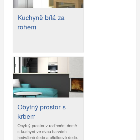
Kuchyně bílá za
rohem
Obytný prostor s
krbem
Obytný prostor v rodinném domě
s kuchyní ve dvou barvách -
hedvábně šedé a břidlicově šedé.