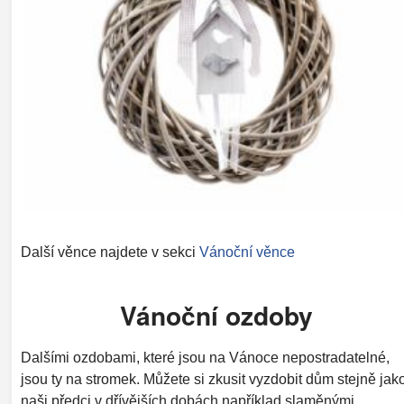
Další věnce najdete v sekci
Vánoční věnce
Vánoční ozdoby
Dalšími ozdobami, které jsou na Vánoce nepostradatelné,
jsou ty na stromek. Můžete si zkusit vyzdobit dům stejně jak
naši předci v dřívějších dobách například slaměnými