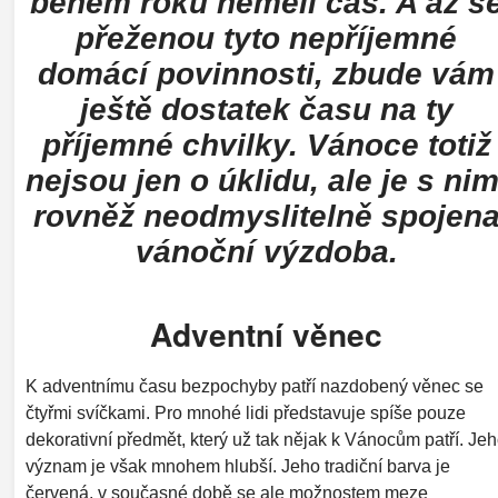
během roku neměli čas. A až s
přeženou tyto nepříjemné
domácí povinnosti, zbude vám
ještě dostatek času na ty
příjemné chvilky. Vánoce totiž
nejsou jen o úklidu, ale je s nim
rovněž neodmyslitelně spojen
vánoční výzdoba.
Adventní věnec
K adventnímu času bezpochyby patří nazdobený věnec se
čtyřmi svíčkami. Pro mnohé lidi představuje spíše pouze
dekorativní předmět, který už tak nějak k Vánocům patří. Je
význam je však mnohem hlubší. Jeho tradiční barva je
červená, v současné době se ale možnostem meze