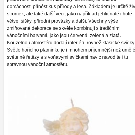
domácnosti přinést kus přírody a lesa. Základem je určitě ži
stromek, ale také další věci, jako například jehličnaté i holé
větve, šišky, přírodní provázky a další. Všechny výše
zmiňované dekorace se skvěle kombinují s tradičními
vánočními barvami, jako jsou červená, zelená a zlatá.
Kouzelnou atmosféru dodají interiéru rovněž klasické svíčky
Světlo hořícího plamínku je i mnohem příjemnější než uměl
světelné řetězy a s voňavými svíčkami navíc navodíte i tu
správnou vánoční atmosféru.