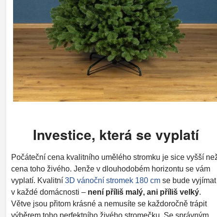
Investice, která se vyplatí
Počáteční cena kvalitního umělého stromku je sice vyšší ne
cena toho živého. Jenže v dlouhodobém horizontu se vám
vyplatí. Kvalitní
3D vánoční stromek 180 cm
se bude vyjímat
v každé domácnosti –
není příliš malý, ani příliš velký
.
Větve jsou přitom krásné a nemusíte se každoročně trápit
výběrem toho perfektního živého stromečku. Se správným