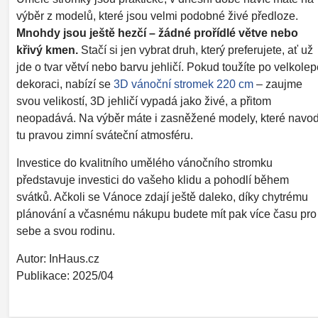
výběr z modelů, které jsou velmi podobné živé předloze.
Mnohdy jsou ještě hezčí – žádné prořídlé větve nebo
křivý kmen.
Stačí si jen vybrat druh, který preferujete, ať už
jde o tvar větví nebo barvu jehličí. Pokud toužíte po velkolep
dekoraci, nabízí se
3D vánoční stromek 220 cm
– zaujme
svou velikostí, 3D jehličí vypadá jako živé, a přitom
neopadává. Na výběr máte i zasněžené modely, které navod
tu pravou zimní sváteční atmosféru.
Investice do kvalitního umělého vánočního stromku
představuje investici do vašeho klidu a pohodlí během
svátků. Ačkoli se Vánoce zdají ještě daleko, díky chytrému
plánování a včasnému nákupu budete mít pak více času pro
sebe a svou rodinu.
Autor: InHaus.cz
Publikace: 2025/04