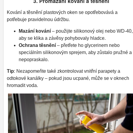
3. Promazání kování a těsnění
Kování a těsnění plastových oken se opotřebovává a
potřebuje pravidelnou údržbu.
Mazání kování
– použijte silikonový olej nebo WD-40,
aby se klika a závěsy pohybovaly hladce.
Ochrana těsnění
– přetřete ho glycerinem nebo
speciálním silikonovým sprejem, aby zůstalo pružné a
nepopraskalo.
Tip
: Nezapomeňte také zkontrolovat vnitřní parapety a
odtokové kanálky – pokud jsou ucpané, může se v oknech
hromadit voda.