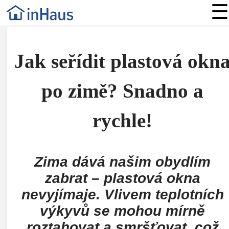
☰
Jak seřídit plastová okn
po zimě? Snadno a
rychle!
Zima dává našim obydlím
zabrat – plastová okna
nevyjímaje. Vlivem teplotních
výkyvů se mohou mírně
roztahovat a smršťovat, což