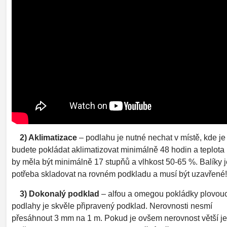
2) Aklimatizace
– podlahu je nutné nechat v místě, kde je
budete pokládat aklimatizovat minimálně 48 hodin a teplota
by měla být minimálně 17 stupňů a vlhkost 50-65 %. Balíky j
potřeba skladovat na rovném podkladu a musí být uzavřené!
3) Dokonalý podklad
– alfou a omegou pokládky plovouc
podlahy je skvěle připravený podklad. Nerovnosti nesmí
přesáhnout 3 mm na 1 m. Pokud je ovšem nerovnost větší je