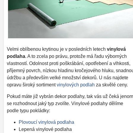
Velmi oblíbenou krytinou je v posledních letech
vinylová
podlaha
. A to zcela po právu, protože má řadu výborných
vlastností. Odolnost proti poškrábání, opotřebení a vlhkosti,
příjemný povrch, nízkou hladinu kročejového hluku, snadno
údržbu a především velké množství dekorů. U nás najdete
opravu široký sortiment
vinylových podlah
za skvělé ceny.
Pokud máte již vybrán dekor podlahy, tak vás už čeká jeno
se rozhodnout jaký typ zvolíte. Vinylové podlahy dělíme
podle typu pokládky:
Plovoucí vinylová podlaha
Lepená vinylové podlaha