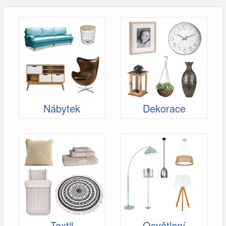
Nábytek
Dekorace
Textil
Osvětlení