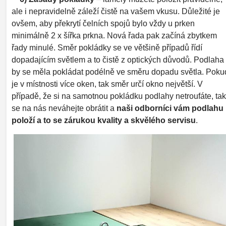
ale i nepravidelně záleží čistě na vašem vkusu. Důležité je
ovšem, aby překrytí čelních spojů bylo vždy u prken
minimálně 2 x šířka prkna. Nová řada pak začíná zbytkem
řady minulé. Směr pokládky se ve většině případů řídí
dopadajícím světlem a to čistě z optických důvodů. Podlaha
by se měla pokládat podélně ve směru dopadu světla. Poku
je v místnosti více oken, tak směr určí okno největší. V
případě, že si na samotnou pokládku podlahy netroufáte, tak
se na nás neváhejte obrátit a
naši odborníci vám podlahu
položí a to se zárukou kvality a skvělého servisu
.