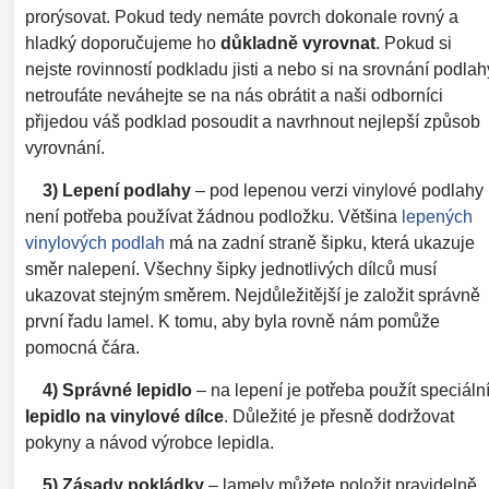
prorýsovat. Pokud tedy nemáte povrch dokonale rovný a
hladký doporučujeme ho
důkladně vyrovnat
. Pokud si
nejste rovinností podkladu jisti a nebo si na srovnání podlah
netroufáte neváhejte se na nás obrátit a naši odborníci
přijedou váš podklad posoudit a navrhnout nejlepší způsob
vyrovnání.
3) Lepení podlahy
– pod lepenou verzi vinylové podlahy
není potřeba používat žádnou podložku. Většina
lepených
vinylových podlah
má na zadní straně šipku, která ukazuje
směr nalepení. Všechny šipky jednotlivých dílců musí
ukazovat stejným směrem. Nejdůležitější je založit správně
první řadu lamel. K tomu, aby byla rovně nám pomůže
pomocná čára.
4) Správné lepidlo
– na lepení je potřeba použít speciáln
lepidlo na vinylové dílce
. Důležité je přesně dodržovat
pokyny a návod výrobce lepidla.
5) Zásady pokládky
– lamely můžete položit pravidelně,