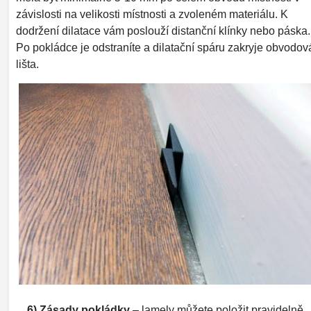
závislosti na velikosti místnosti a zvoleném materiálu. K
dodržení dilatace vám poslouží distanční klínky nebo páska.
Po pokládce je odstraníte a dilatační spáru zakryje obvodov
lišta.
6) Zásady pokládky
– lamely můžete položit pravidelně,