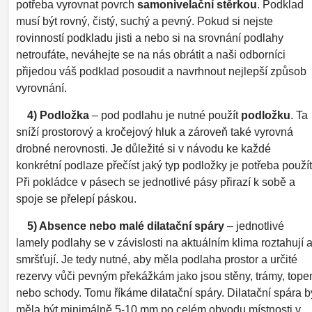
potřeba vyrovnat povrch
samonivelační stěrkou
. Podklad
musí být rovný, čistý, suchý a pevný. Pokud si nejste
rovinností podkladu jisti a nebo si na srovnání podlahy
netroufáte, neváhejte se na nás obrátit a naši odborníci
přijedou váš podklad posoudit a navrhnout nejlepší způsob
vyrovnání.
4) Podložka
– pod podlahu je nutné použít
podložku
. Ta
sníží prostorový a kročejový hluk a zároveň také vyrovná
drobné nerovnosti. Je důležité si v návodu ke každé
konkrétní podlaze přečíst jaký typ podložky je potřeba použít
Při pokládce v pásech se jednotlivé pásy přirazí k sobě a
spoje se přelepí páskou.
5) Absence nebo malé dilatační spáry
– jednotlivé
lamely podlahy se v závislosti na aktuálním klima roztahují 
smršťují. Je tedy nutné, aby měla podlaha prostor a určité
rezervy vůči pevným překážkám jako jsou stěny, trámy, tope
nebo schody. Tomu říkáme dilatační spáry. Dilatační spára b
měla být minimálně 5-10 mm po celém obvodu místnosti v