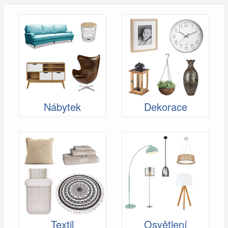
Nábytek
Dekorace
Textil
Osvětlení