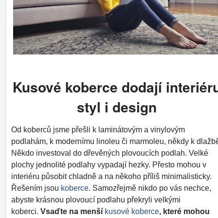
Kusové koberce dodají interiér
styl i design
Od koberců jsme přešli k laminátovým a vinylovým
podlahám, k modernímu linoleu či marmoleu, někdy k dlažb
Někdo investoval do dřevěných plovoucích podlah. Velké
plochy jednolité podlahy vypadají hezky. Přesto mohou v
interiéru působit chladně a na někoho příliš minimalisticky.
Řešením jsou
koberce
. Samozřejmě nikdo po vás nechce,
abyste krásnou plovoucí podlahu překryli velkými
koberci.
Vsaďte na menší
kusové koberce
, které mohou