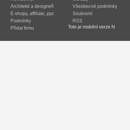
Architekti a designeři
Všeobecné podmínky
E-shopy, affiliate, ppc
Soukromí
Podmínky
RSS
Toto je mobilní verze N
Přidat firmu