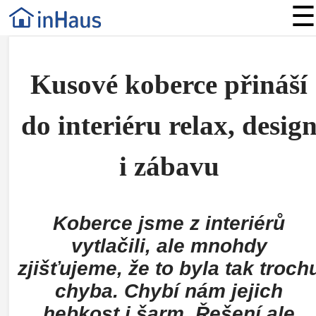
☰
Kusové koberce přináší
do interiéru relax, desig
i zábavu
Koberce jsme z interiérů
vytlačili, ale mnohdy
zjišťujeme, že to byla tak troch
chyba. Chybí nám jejich
hebkost i šarm. Řešení ale