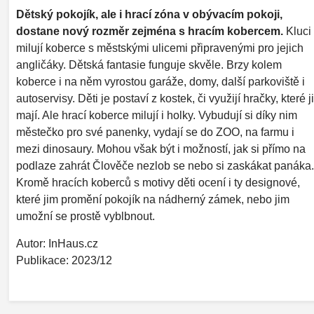
Dětský pokojík, ale i hrací zóna v obývacím pokoji,
dostane nový rozměr zejména s hracím kobercem.
Kluci
milují koberce s městskými ulicemi připravenými pro jejich
angličáky. Dětská fantasie funguje skvěle. Brzy kolem
koberce i na něm vyrostou garáže, domy, další parkoviště i
autoservisy. Děti je postaví z kostek, či využijí hračky, které j
mají. Ale hrací koberce milují i holky. Vybudují si díky nim
městečko pro své panenky, vydají se do ZOO, na farmu i
mezi dinosaury. Mohou však být i možností, jak si přímo na
podlaze zahrát Člověče nezlob se nebo si zaskákat panáka.
Kromě hracích koberců s motivy děti ocení i ty designové,
které jim promění pokojík na nádherný zámek, nebo jim
umožní se prostě vyblbnout.
Autor: InHaus.cz
Publikace: 2023/12