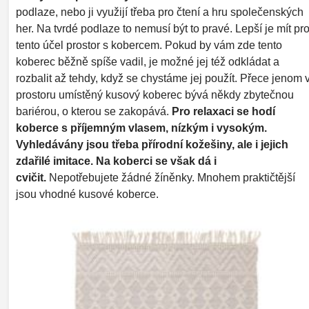
podlaze, nebo ji využijí třeba pro čtení a hru společenských
her. Na tvrdé podlaze to nemusí být to pravé. Lepší je mít pr
tento účel prostor s kobercem. Pokud by vám zde tento
koberec běžně spíše vadil, je možné jej též odkládat a
rozbalit až tehdy, když se chystáme jej použít. Přece jenom 
prostoru umístěný kusový koberec bývá někdy zbytečnou
bariérou, o kterou se zakopává.
Pro relaxaci se hodí
koberce s příjemným vlasem, nízkým i vysokým.
Vyhledávány jsou třeba přírodní kožešiny, ale i jejich
zdařilé imitace.
Na koberci se však dá i
cvičit.
Nepotřebujete žádné žíněnky. Mnohem praktičtější
jsou vhodné kusové koberce.