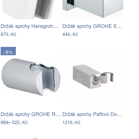
Držák sprchy Hansgrohe Porter S pevný…
Držák sprchy GROHE Euphoria Cube chrom…
870,-Kč
444,-Kč
- 6%
Držák sprchy GROHE Rainshower neutral…
Držák sprchy Paffoni Domino chrom…
553,-
522,-Kč
1219,-Kč