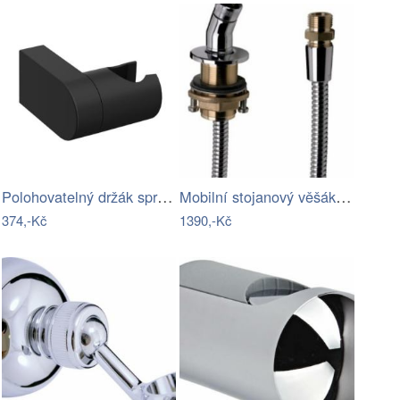
Polohovatelný držák sprchy Ravak černý…
Mobilní stojanový věšák LINEA 92…
374,-Kč
1390,-Kč