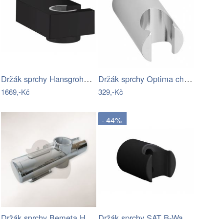
Držák sprchy Hansgrohe Porter E pevný…
Držák sprchy Optima chrom SIKOBSDPK41
1669,-Kč
329,-Kč
- 44%
Držák sprchy Bemeta Help program chrom…
Držák sprchy SAT B-Way pevný černá…