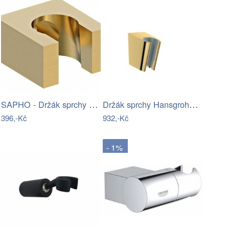
SAPHO - Držák sprchy hranatý, pevný,…
Držák sprchy Hansgrohe na stěnu lesklá…
396,-Kč
932,-Kč
- 1%