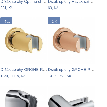
Držák sprchy Optima chrom NDDU23225
Držák sprchy Ravak stříbrná X07P010
224,-Kč
63,-Kč
- 5%
- 3%
Držák sprchy GROHE Rainshower neutral…
Držák sprchy GROHE Rainshower neutral…
1234,-
1175,-Kč
1012,-
982,-Kč