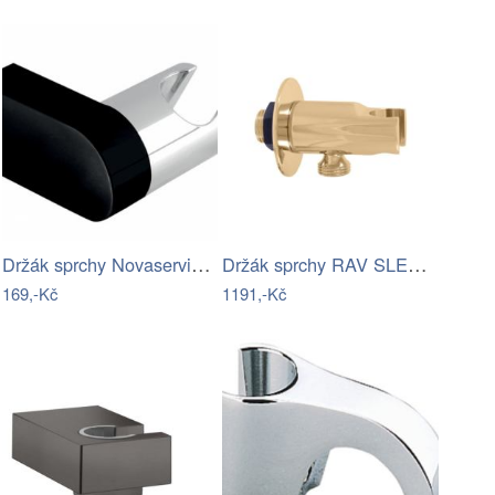
Držák sprchy Novaservis otočný černá D…
Držák sprchy RAV SLEZÁK na stěnu s…
169,-Kč
1191,-Kč