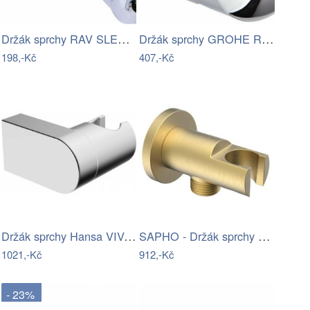
Držák sprchy RAV SLEZÁK otočný chrom…
Držák sprchy GROHE Relexa Plus chrom…
198,-Kč
407,-Kč
Držák sprchy Hansa VIVA otočný chrom…
SAPHO - Držák sprchy kulatý, pevný, s…
1021,-Kč
912,-Kč
- 23%