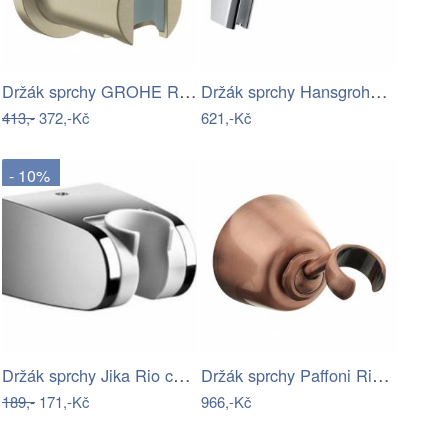
Držák sprchy GROHE Rainshower neutral…
Držák sprchy Hansgrohe Porter chrom…
413,-
372,-Kč
621,-Kč
- 10%
Držák sprchy Jika Rio chrom…
Držák sprchy Paffoni Ricordi měď…
189,-
171,-Kč
966,-Kč