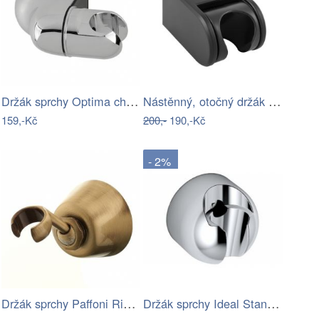
Držák sprchy Optima chrom OPB035
Nástěnný, otočný držák sprchy, černý…
159,-Kč
200,-
190,-Kč
- 2%
Držák sprchy Paffoni Ricordi bronz…
Držák sprchy Ideal Standard Idealrain…