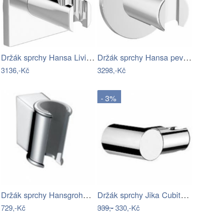
Držák sprchy Hansa Living pevný chrom…
Držák sprchy Hansa pevný chrom 44440173
3136,-Kč
3298,-Kč
- 3%
Držák sprchy Hansgrohe Porter Classic…
Držák sprchy Jika Cubito na stěnu chrom…
729,-Kč
339,-
330,-Kč