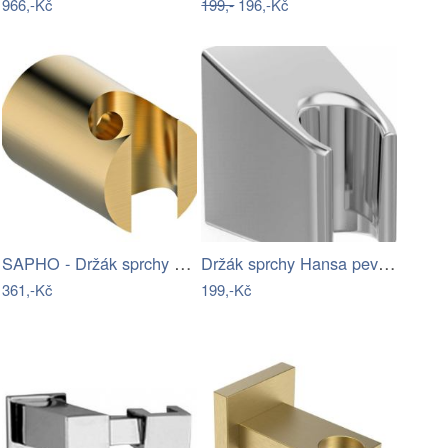
966,-Kč
199,-
196,-Kč
SAPHO - Držák sprchy kulatý, pevný,…
Držák sprchy Hansa pevný chrom 44450100
361,-Kč
199,-Kč