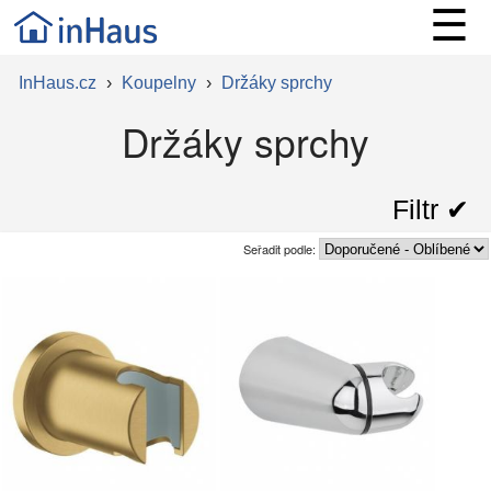
☰
InHaus.cz
›
Koupelny
›
Držáky sprchy
Držáky sprchy
Filtr ✔︎
Seřadit podle: