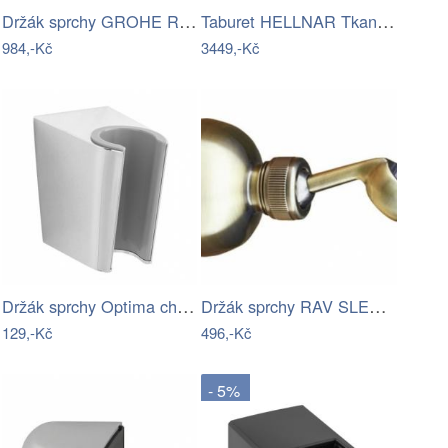
Držák sprchy GROHE Rainshower neutral…
Taburet HELLNAR Tkanina Šedá
984,-Kč
3449,-Kč
Držák sprchy Optima chrom SIKOBSDPP41
Držák sprchy RAV SLEZÁK otočný stará…
129,-Kč
496,-Kč
- 5%