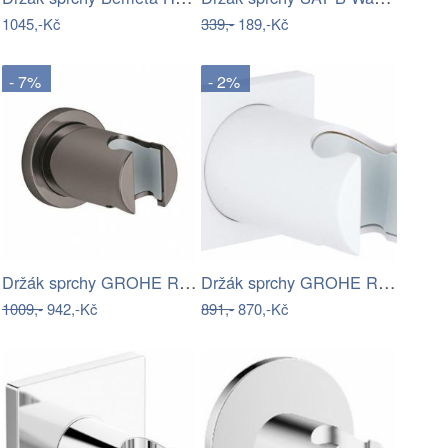
1045,-Kč
339,-
189,-Kč
- 7%
- 2%
Držák sprchy GROHE Rainshower neutral…
Držák sprchy GROHE Rainshower neutral…
1009,-
942,-Kč
891,-
870,-Kč