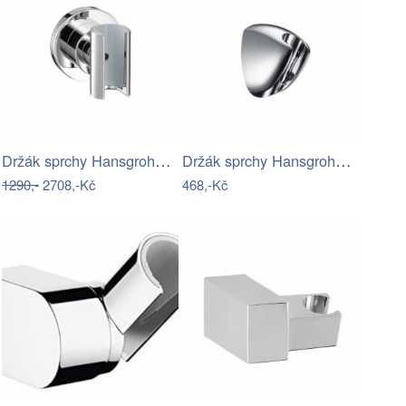
Držák sprchy Hansgrohe Axor Citterio…
Držák sprchy Hansgrohe Porter C chrom…
1290,-
2708,-Kč
468,-Kč