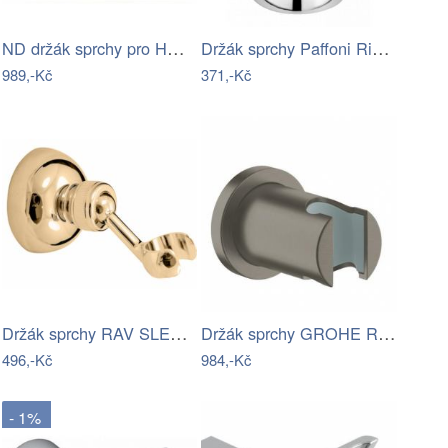
ND držák sprchy pro HM panel Primeshower
Držák sprchy Paffoni Ricordi chrom…
989,-Kč
371,-Kč
Držák sprchy RAV SLEZÁK otočný zlatá…
Držák sprchy GROHE Rainshower neutral…
496,-Kč
984,-Kč
- 1%