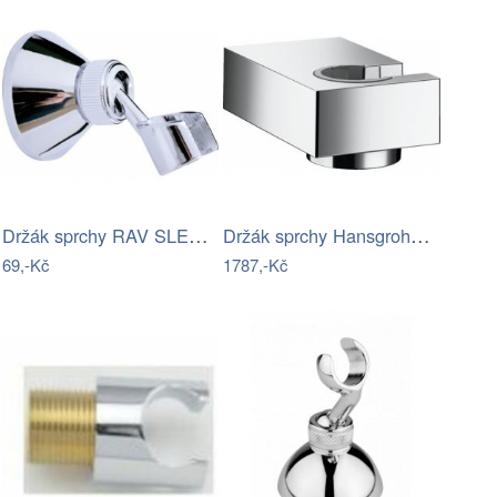
Držák sprchy RAV SLEZÁK otočný chrom…
Držák sprchy Hansgrohe Porter E na…
69,-Kč
1787,-Kč