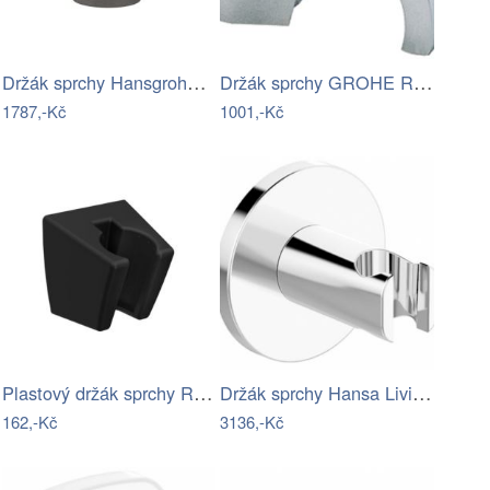
Držák sprchy Hansgrohe Porter E na…
Držák sprchy GROHE Relexa neutral chrom…
1787,-Kč
1001,-Kč
Plastový držák sprchy Ravak, černý…
Držák sprchy Hansa Living pevný chrom…
162,-Kč
3136,-Kč