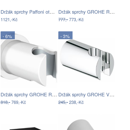
Držák sprchy Paffoni otočný černá…
Držák sprchy GROHE Rainshower neutral…
1121,-Kč
777,-
773,-Kč
- 6%
- 3%
Držák sprchy GROHE Rainshower neutral…
Držák sprchy GROHE Vitalio Universal na…
818,-
769,-Kč
245,-
238,-Kč