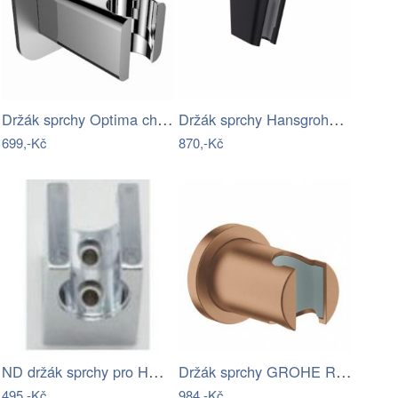
Držák sprchy Optima chrom SIKOBSDPK43
Držák sprchy Hansgrohe Porter S pevný…
699,-Kč
870,-Kč
ND držák sprchy pro HM panel Steelshower
Držák sprchy GROHE Rainshower neutral…
495,-Kč
984,-Kč