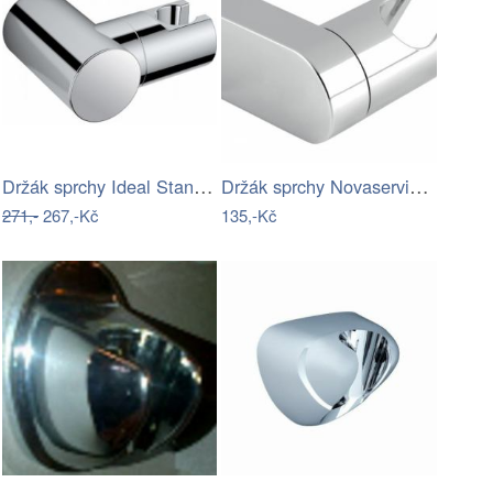
Držák sprchy Ideal Standard Idealrain…
Držák sprchy Novaservis otočný chrom D…
271,-
267,-Kč
135,-Kč