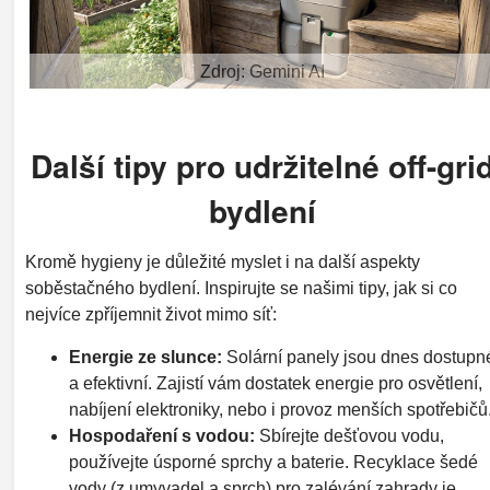
Zdroj: Gemini AI
Další tipy pro udržitelné off-gri
bydlení
Kromě hygieny je důležité myslet i na další aspekty
soběstačného bydlení. Inspirujte se našimi tipy, jak si co
nejvíce zpříjemnit život mimo síť:
Energie ze slunce:
Solární panely jsou dnes dostupn
a efektivní. Zajistí vám dostatek energie pro osvětlení,
nabíjení elektroniky, nebo i provoz menších spotřebičů
Hospodaření s vodou:
Sbírejte dešťovou vodu,
používejte úsporné sprchy a baterie. Recyklace šedé
vody (z umyvadel a sprch) pro zalévání zahrady je