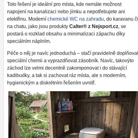
Toto řešení je ideální pro místa, kde nemáte možnost
napojení na kanalizaci nebo jímku a nepotřebujete ani
elektřinu. Moderní
chemické WC na zahradu
, do karavanu č
na chatu, jako jsou produkty
Calter® z Nejsport.cz
, se
postará o rozklad obsahu a minimalizaci zápachu díky
speciálním náplním.
Péče o něj je navíc jednoduchá – stačí pravidelně doplňova
speciální chemii a vyprazdňovat zásobník. Navíc, takovýto
záchod lze velmi decentně zakomponovat i do stávající
kadibudky, a tak si zachovat ráz místa, ale s moderním,
hygienickým a diskrétním řešením uvnitř.