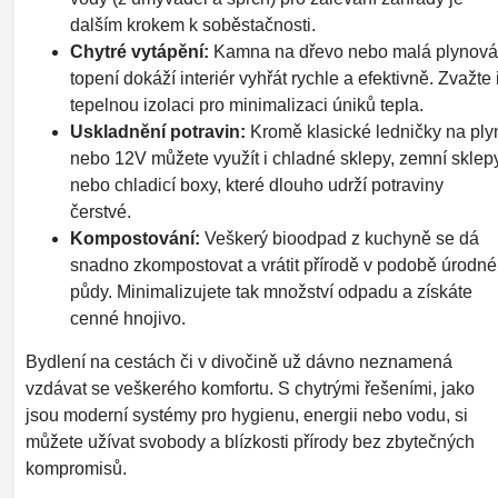
dalším krokem k soběstačnosti.
Chytré vytápění:
Kamna na dřevo nebo malá plynová
topení dokáží interiér vyhřát rychle a efektivně. Zvažte 
tepelnou izolaci pro minimalizaci úniků tepla.
Uskladnění potravin:
Kromě klasické ledničky na ply
nebo 12V můžete využít i chladné sklepy, zemní sklep
nebo chladicí boxy, které dlouho udrží potraviny
čerstvé.
Kompostování:
Veškerý bioodpad z kuchyně se dá
snadno zkompostovat a vrátit přírodě v podobě úrodné
půdy. Minimalizujete tak množství odpadu a získáte
cenné hnojivo.
Bydlení na cestách či v divočině už dávno neznamená
vzdávat se veškerého komfortu. S chytrými řešeními, jako
jsou moderní systémy pro hygienu, energii nebo vodu, si
můžete užívat svobody a blízkosti přírody bez zbytečných
kompromisů.