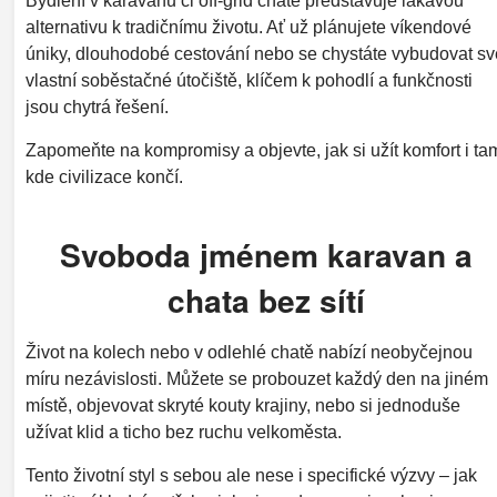
Bydlení v karavanu či off-grid chatě představuje lákavou
alternativu k tradičnímu životu. Ať už plánujete víkendové
úniky, dlouhodobé cestování nebo se chystáte vybudovat sv
vlastní soběstačné útočiště, klíčem k pohodlí a funkčnosti
jsou chytrá řešení.
Zapomeňte na kompromisy a objevte, jak si užít komfort i ta
kde civilizace končí.
Svoboda jménem karavan a
chata bez sítí
Život na kolech nebo v odlehlé chatě nabízí neobyčejnou
míru nezávislosti. Můžete se probouzet každý den na jiném
místě, objevovat skryté kouty krajiny, nebo si jednoduše
užívat klid a ticho bez ruchu velkoměsta.
Tento životní styl s sebou ale nese i specifické výzvy – jak