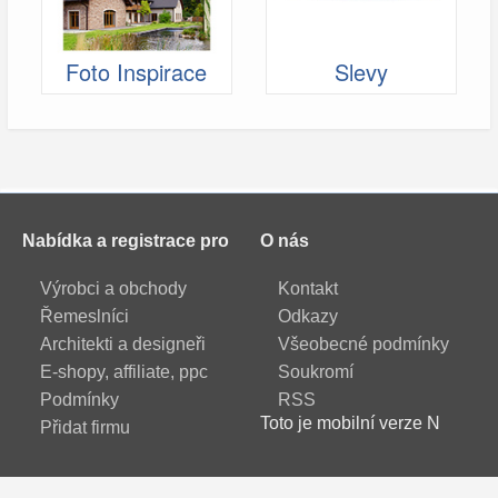
Foto Inspirace
Slevy
Nabídka a registrace pro
O nás
Výrobci a obchody
Kontakt
Řemeslníci
Odkazy
Architekti a designeři
Všeobecné podmínky
E-shopy, affiliate, ppc
Soukromí
Podmínky
RSS
Toto je mobilní verze N
Přidat firmu