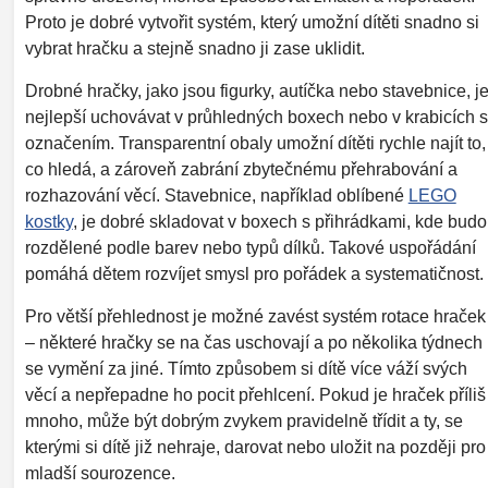
Proto je dobré vytvořit systém, který umožní dítěti snadno si
vybrat hračku a stejně snadno ji zase uklidit.
Drobné hračky, jako jsou figurky, autíčka nebo stavebnice, j
nejlepší uchovávat v průhledných boxech nebo v krabicích s
označením. Transparentní obaly umožní dítěti rychle najít to,
co hledá, a zároveň zabrání zbytečnému přehrabování a
rozhazování věcí. Stavebnice, například oblíbené
LEGO
kostky
, je dobré skladovat v boxech s přihrádkami, kde bud
rozdělené podle barev nebo typů dílků. Takové uspořádání
pomáhá dětem rozvíjet smysl pro pořádek a systematičnost.
Pro větší přehlednost je možné zavést systém rotace hraček
– některé hračky se na čas uschovají a po několika týdnech
se vymění za jiné. Tímto způsobem si dítě více váží svých
věcí a nepřepadne ho pocit přehlcení. Pokud je hraček příliš
mnoho, může být dobrým zvykem pravidelně třídit a ty, se
kterými si dítě již nehraje, darovat nebo uložit na později pro
mladší sourozence.