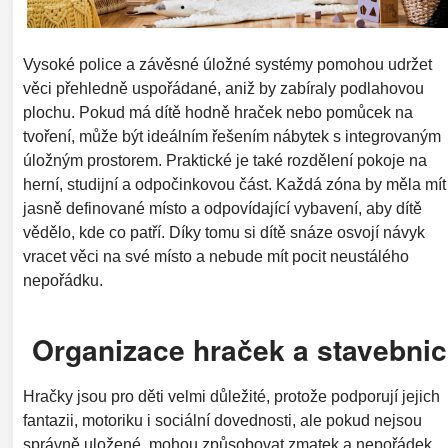
Vysoké police a závěsné úložné systémy pomohou udržet
věci přehledně uspořádané, aniž by zabíraly podlahovou
plochu. Pokud má dítě hodně hraček nebo pomůcek na
tvoření, může být ideálním řešením nábytek s integrovaným
úložným prostorem. Praktické je také rozdělení pokoje na
herní, studijní a odpočinkovou část. Každá zóna by měla mít
jasně definované místo a odpovídající vybavení, aby dítě
vědělo, kde co patří. Díky tomu si dítě snáze osvojí návyk
vracet věci na své místo a nebude mít pocit neustálého
nepořádku.
Organizace hraček a stavebnic
Hračky jsou pro děti velmi důležité, protože podporují jejich
fantazii, motoriku i sociální dovednosti, ale pokud nejsou
správně uložené, mohou způsobovat zmatek a nepořádek.