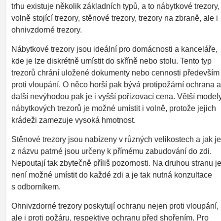
trhu existuje několik základních typů, a to nábytkové trezory,
volně stojící trezory, stěnové trezory, trezory na zbraně, ale i
ohnivzdorné trezory.
Nábytkové trezory jsou ideální pro domácnosti a kanceláře,
kde je lze diskrétně umístit do skříně nebo stolu. Tento typ
trezorů chrání uložené dokumenty nebo cennosti především
proti vloupání. O něco horší pak bývá protipožární ochrana a
další nevýhodou pak je i vyšší pořizovací cena. Větší model
nábytkových trezorů je možné umístit i volně, protože jejich
krádeži zamezuje vysoká hmotnost.
Stěnové trezory jsou nabízeny v různých velikostech a jak je
z názvu patrné jsou určeny k přímému zabudování do zdi.
Nepoutají tak zbytečně příliš pozornosti. Na druhou stranu j
není možné umístit do každé zdi a je tak nutná konzultace
s odborníkem.
Ohnivzdorné trezory poskytují ochranu nejen proti vloupání,
ale i proti požáru, respektive ochranu před shořením. Pro