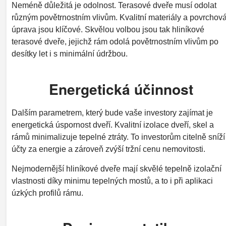
Neméně důležitá je odolnost. Terasové dveře musí odolat
různým povětrnostním vlivům. Kvalitní materiály a povrchov
úprava jsou klíčové. Skvělou volbou jsou tak hliníkové
terasové dveře, jejichž rám odolá povětrnostním vlivům po
desítky let i s minimální údržbou.
Energetická účinnost
Dalším parametrem, který bude vaše investory zajímat je
energetická úspornost dveří. Kvalitní izolace dveří, skel a
rámů minimalizuje tepelné ztráty. To investorům citelně sníží
účty za energie a zároveň zvýší tržní cenu nemovitosti.
Nejmodernější hliníkové dveře mají skvělé tepelně izolační
vlastnosti díky minimu tepelných mostů, a to i při aplikaci
úzkých profilů rámu.