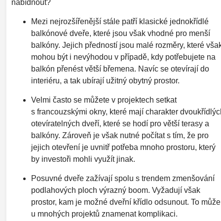
nabídnout?
Mezi nejrozšířenější stále patří klasické jednokřídlé
balkónové dveře, které jsou však vhodné pro menší
balkóny. Jejich předností jsou malé rozměry, které vša
mohou být i nevýhodou v případě, kdy potřebujete na
balkón přenést větší břemena. Navíc se otevírají do
interiéru, a tak ubírají užitný obytný prostor.
Velmi často se můžete v projektech setkat
s francouzskými okny, které mají charakter dvoukřídlýc
otevíratelných dveří, které se hodí pro větší terasy a
balkóny. Zároveň je však nutné počítat s tím, že pro
jejich otevření je uvnitř potřeba mnoho prostoru, který
by investoři mohli využít jinak.
Posuvné dveře zažívají spolu s trendem zmenšování
podlahových ploch výrazný boom. Vyžadují však
prostor, kam je možné dveřní křídlo odsunout. To může
u mnohých projektů znamenat komplikaci.