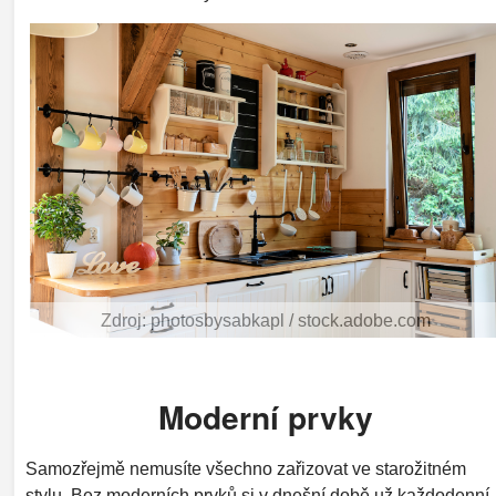
Zdroj: photosbysabkapl / stock.adobe.com
Moderní prvky
Samozřejmě nemusíte všechno zařizovat ve starožitném
stylu. Bez moderních prvků si v dnešní době už každodenní