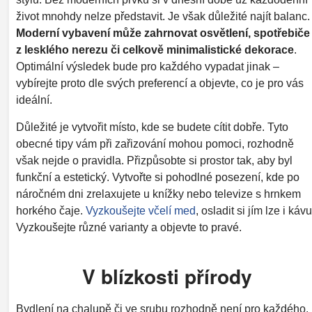
život mnohdy nelze představit. Je však důležité najít balanc.
Moderní vybavení může zahrnovat osvětlení, spotřebiče
z lesklého nerezu či celkově minimalistické dekorace
.
Optimální výsledek bude pro každého vypadat jinak –
vybírejte proto dle svých preferencí a objevte, co je pro vás
ideální.
Důležité je vytvořit místo, kde se budete cítit dobře. Tyto
obecné tipy vám při zařizování mohou pomoci, rozhodně
však nejde o pravidla. Přizpůsobte si prostor tak, aby byl
funkční a estetický. Vytvořte si pohodlné posezení, kde po
náročném dni zrelaxujete u knížky nebo televize s hrnkem
horkého čaje.
Vyzkoušejte včelí med
, osladit si jím lze i kávu
Vyzkoušejte různé varianty a objevte to pravé.
V blízkosti přírody
Bydlení na chalupě či ve srubu rozhodně není pro každého.