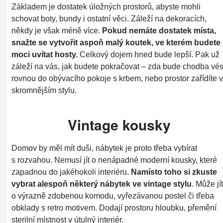
Základem je dostatek úložných prostorů, abyste mohli
schovat boty, bundy i ostatní věci. Záleží na dekoracích,
někdy je však méně více.
Pokud nemáte dostatek místa,
snažte se vytvořit aspoň malý koutek, ve kterém budete
moci uvítat hosty.
Celkový dojem hned bude lepší. Pak už
záleží na vás, jak budete pokračovat – zda bude chodba vés
rovnou do obývacího pokoje s krbem, nebo prostor zařídíte 
skromnějším stylu.
Vintage kousky
Domov by měl mít duši, nábytek je proto třeba vybírat
s rozvahou. Nemusí jít o nenápadné moderní kousky, které
zapadnou do jakéhokoli interiéru.
Namísto toho si zkuste
vybrat alespoň některý nábytek ve vintage stylu
. Může jít
o výrazně zdobenou komodu, vyřezávanou postel či třeba
obklady s retro motivem. Dodají prostoru hloubku, přemění
sterilní místnost v útulný interiér.