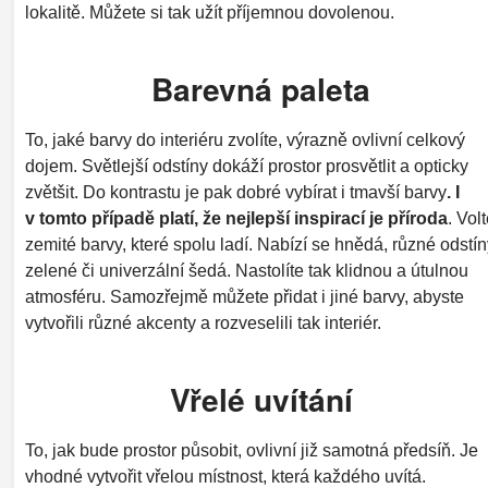
lokalitě. Můžete si tak užít příjemnou dovolenou.
Barevná paleta
To, jaké barvy do interiéru zvolíte, výrazně ovlivní celkový
dojem. Světlejší odstíny dokáží prostor prosvětlit a opticky
zvětšit. Do kontrastu je pak dobré vybírat i tmavší barvy
. I
v tomto případě platí, že nejlepší inspirací je příroda
. Vol
zemité barvy, které spolu ladí. Nabízí se hnědá, různé odstín
zelené či univerzální šedá. Nastolíte tak klidnou a útulnou
atmosféru. Samozřejmě můžete přidat i jiné barvy, abyste
vytvořili různé akcenty a rozveselili tak interiér.
Vřelé uvítání
To, jak bude prostor působit, ovlivní již samotná předsíň. Je
vhodné vytvořit vřelou místnost, která každého uvítá.