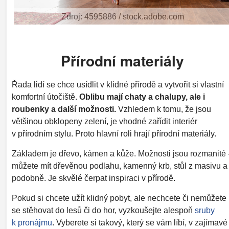
Zdroj: 4595886 / stock.adobe.com
Přírodní materiály
Řada lidí se chce usídlit v klidné přírodě a vytvořit si vlastní
komfortní útočiště.
Oblibu mají chaty a chalupy, ale i
roubenky a další možnosti.
Vzhledem k tomu, že jsou
většinou obklopeny zelení, je vhodné zařídit interiér
v přírodním stylu. Proto hlavní roli hrají přírodní materiály.
Základem je dřevo, kámen a kůže. Možnosti jsou rozmanité 
můžete mít dřevěnou podlahu, kamenný krb, stůl z masivu a
podobně. Je skvělé čerpat inspiraci v přírodě.
Pokud si chcete užít klidný pobyt, ale nechcete či nemůžete
se stěhovat do lesů či do hor, vyzkoušejte alespoň
sruby
k pronájmu
. Vyberete si takový, který se vám líbí, v zajímavé