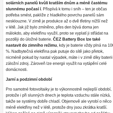
solárních panelů kvůli kratším dnům a méně častému
slunnému počasí í
. Přispívá k tomu i sníh – ten je občas
potřeba smést, pakliže z hladkého povrchu panelů sám
nesklouzne. V zimě je produkce až o dvě třetiny nižší než
v létě. Jak již bylo zmíněno, přes den bývá doma jen
málokdo, aby elektřinu využil, proto se vyplatí ji střádat na
později do úložné baterie.
ČEZ Battery Box lze také
nastavit do zimního režimu
, kdy je baterie vždy plná na 10
%. Nadbytečná elektřina pak putuje do sítě jako přetok,
nicméně pokud by nastal výpadek, máte i v zimě díky baterii
záložní zdroj. Zároveň lze energii využít na vytápění celé
domácnosti.
Jarní a podzimní období
Pro samotné fotovoltaiky je to výkonnostně nejlepší období,
protože i při slunných dnech je teplota vzduchu stále nízká,
takže se systémy dobře chladí. Objemově ale vyrobí o něco
méně elektřiny než v létě, protože dny jsou zkrátka kratší.