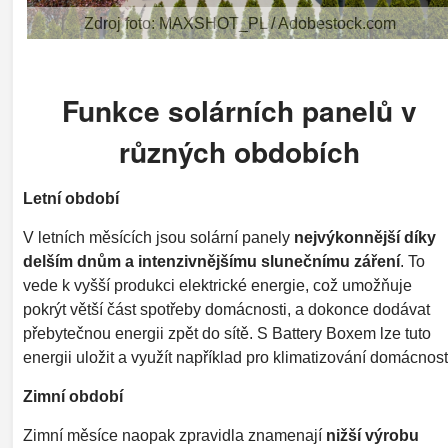
Zdroj foto: MAXSHOT_PL / Adobestock.com
Funkce solárních panelů v
různých obdobích
Letní období
V letních měsících jsou solární panely
nejvýkonnější díky
delším dnům a intenzivnějšímu slunečnímu záření
. To
vede k vyšší produkci elektrické energie, což umožňuje
pokrýt větší část spotřeby domácnosti, a dokonce dodávat
přebytečnou energii zpět do sítě. S Battery Boxem lze tuto
energii uložit a využít například pro klimatizování domácnost
Zimní období
Zimní měsíce naopak zpravidla znamenají
nižší výrobu