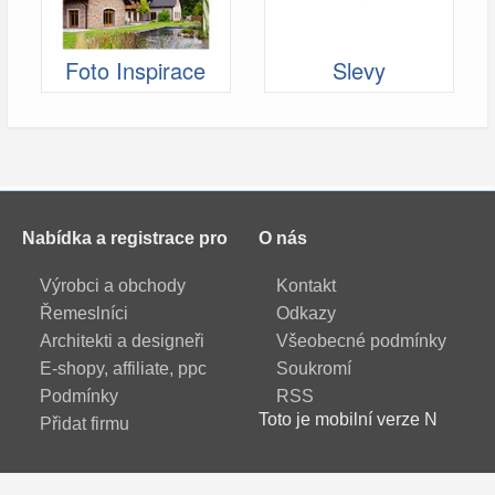
Foto Inspirace
Slevy
Nabídka a registrace pro
O nás
Výrobci a obchody
Kontakt
Řemeslníci
Odkazy
Architekti a designeři
Všeobecné podmínky
E-shopy, affiliate, ppc
Soukromí
Podmínky
RSS
Toto je mobilní verze N
Přidat firmu