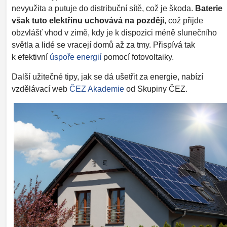
nevyužita a putuje do distribuční sítě, což je škoda.
Baterie
však tuto elektřinu uchovává na později
, což přijde
obzvlášť vhod v zimě, kdy je k dispozici méně slunečního
světla a lidé se vracejí domů až za tmy. Přispívá tak
k efektivní
úspoře energií
pomocí fotovoltaiky.
Další užitečné tipy, jak se dá ušetřit za energie, nabízí
vzdělávací web
ČEZ Akademie
od Skupiny ČEZ.