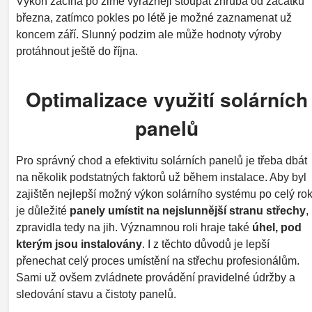
Výkon začíná po zimě výrazněji stoupat zhruba od začátku
března, zatímco pokles po létě je možné zaznamenat už
koncem září. Slunný podzim ale může hodnoty výroby
protáhnout ještě do října.
Optimalizace využití solárních
panelů
Pro správný chod a efektivitu solárních panelů je třeba dbát
na několik podstatných faktorů už během instalace. Aby byl
zajištěn nejlepší možný výkon solárního systému po celý rok
je důležité
panely umístit na
nejslunnější stranu střechy
,
zpravidla tedy na jih. Významnou roli hraje také
úhel, pod
kterým jsou instalovány
. I z těchto důvodů je lepší
přenechat celý proces umístění na střechu profesionálům.
Sami už ovšem zvládnete provádění pravidelné údržby a
sledování stavu a čistoty panelů.