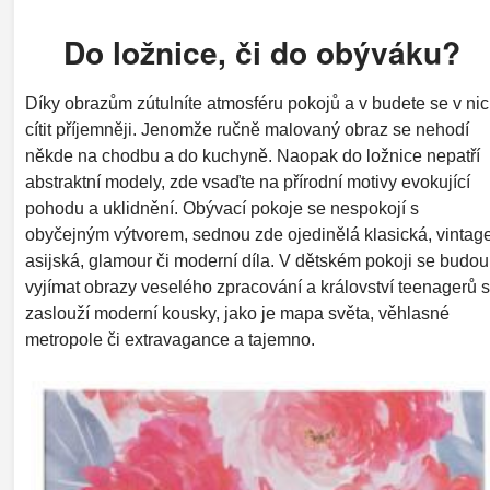
Do ložnice, či do obýváku?
Díky obrazům zútulníte atmosféru pokojů a v budete se v ni
cítit příjemněji. Jenomže ručně malovaný obraz se nehodí
někde na chodbu a do kuchyně. Naopak do ložnice nepatří
abstraktní modely, zde vsaďte na přírodní motivy evokující
pohodu a uklidnění. Obývací pokoje se nespokojí s
obyčejným výtvorem, sednou zde ojedinělá klasická, vintage
asijská, glamour či moderní díla. V dětském pokoji se budou
vyjímat obrazy veselého zpracování a království teenagerů s
zaslouží moderní kousky, jako je mapa světa, věhlasné
metropole či extravagance a tajemno.