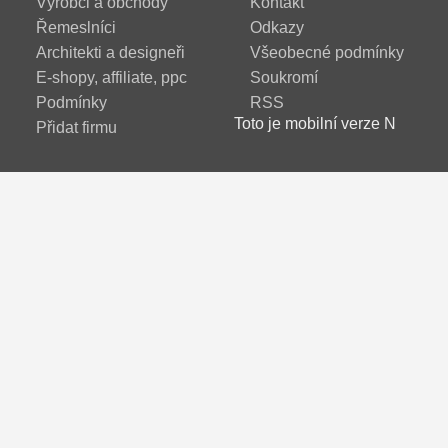
Výrobci a obchody
Kontakt
Řemeslníci
Odkazy
Architekti a designeři
Všeobecné podmínky
E-shopy, affiliate, ppc
Soukromí
Podmínky
RSS
Toto je mobilní verze N
Přidat firmu