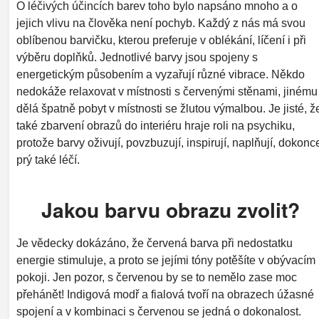
O léčivých účincích barev toho bylo napsáno mnoho a o
jejich vlivu na člověka není pochyb. Každý z nás má svou
oblíbenou barvičku, kterou preferuje v oblékání, líčení i při
výběru doplňků. Jednotlivé barvy jsou spojeny s
energetickým působením a vyzařují různé vibrace. Někdo
nedokáže relaxovat v místnosti s červenými stěnami, jinému
dělá špatně pobyt v místnosti se žlutou výmalbou. Je jisté, ž
také zbarvení obrazů do interiéru hraje roli na psychiku,
protože barvy oživují, povzbuzují, inspirují, naplňují, dokonc
prý také léčí.
Jakou barvu obrazu zvolit?
Je vědecky dokázáno, že červená barva při nedostatku
energie stimuluje, a proto se jejími tóny potěšíte v obývacím
pokoji. Jen pozor, s červenou by se to nemělo zase moc
přehánět! Indigová modř a fialová tvoří na obrazech úžasné
spojení a v kombinaci s červenou se jedná o dokonalost.