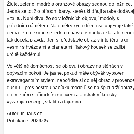
Žluté, zelené, modré a oranžové obrazy sednou do ložnice.
Jedná se totiž o přírodní barvy, které uklidňují a také dodávaj
vitalitu. Není divu, že se v ložnicích objevují modely s
přírodním námětem. Na uměleckých dílech se objevuje také
černá. Pro někoho se jedná o barvu temnoty a zla, ale není t
tak docela pravda. Jen si představte obraz v interiéru jako
vesmír s hvězdami a planetami. Takový kousek se zalíbí
určitě každému!
Ve většině domácností se objevují obrazy na stěnách v
obývacím pokoji. Je jasné, pokud máte obývák vybaven
extravagantním stylem, nepořídíte si do něj obraz v provenc
duchu. I přes pestrou nabídku modelů se na špici drží obraz
do interiéru s přírodním motivem a abstraktní kousky
vyzařující energii, vitalitu a tajemno.
Autor: InHaus.cz
Publikace: 2024/05