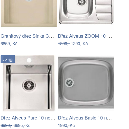
Granitový dřez Sinks CUBE 560 Sahara
Dřez Alveus ZOOM 10 satin 1098940
6859,-Kč
1390,-
1290,-Kč
- 4%
Dřez Alveus Pure 10 nerez 1103607
Dřez Alveus Basic 10 nerez 1008992
6990,-
6695,-Kč
1990,-Kč