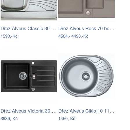
Dřez Alveus Classic 30 nerez 1009328
Dřez Alveus Rock 70 beton 1217081
1590,-Kč
4564,-
4490,-Kč
Dřez Alveus Victoria 30 černá 3123091
Dřez Alveus Ciklo 10 1123826
3989,-Kč
1450,-Kč