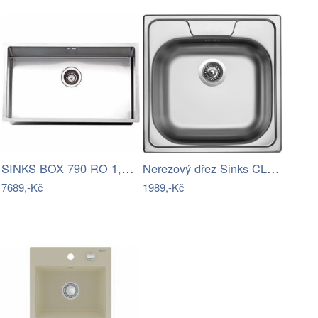
SINKS BOX 790 RO 1,0mm
Nerezový dřez Sinks CLASSIC 480 V 0,8mm…
7689,-Kč
1989,-Kč