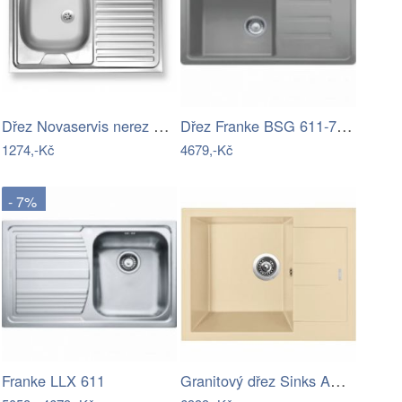
Dřez Novaservis nerez DR60/80
Dřez Franke BSG 611-78/39 šedý kámen…
1274,-Kč
4679,-Kč
- 7%
Granitový dřez Sinks AMANDA 650 Sahara
Franke LLX 611