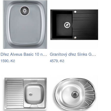
Dřez Alveus Basic 10 nerez 1082195
Granitový dřez Sinks GRANDE 800…
1590,-Kč
4579,-Kč