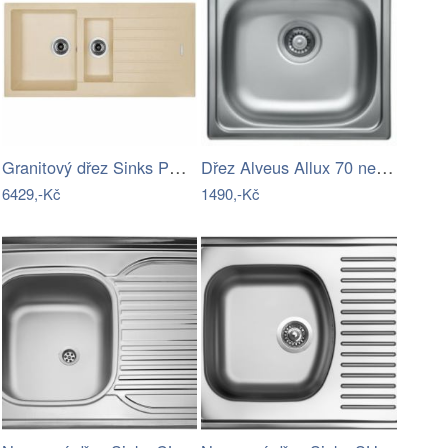
Granitový dřez Sinks PERFECTO 1000.1…
Dřez Alveus Allux 70 nerez 1074634
6429,-Kč
1490,-Kč