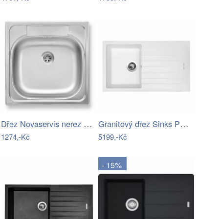
Dřez Novaservis nerez DR48/48TS
Granitový dřez Sinks PERFECTO 860 Milk
1274,-Kč
5199,-Kč
- 15%