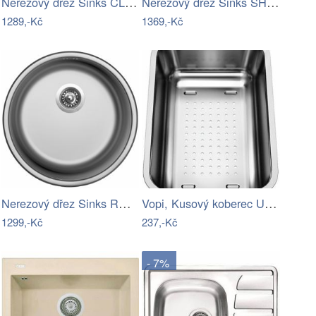
Nerezový dřez Sinks CLP-D 800 M 0,5mm…
Nerezový dřez Sinks SHORT 580 V 0,5mm…
1289,-Kč
1369,-Kč
Nerezový dřez Sinks ROUND 450 V 0,6mm…
Vopi, Kusový koberec Udinese šedý…
1299,-Kč
237,-Kč
- 7%