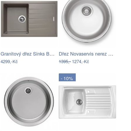
Granitový dřez Sinks BEST 780 Truffle
Dřez Novaservis nerez DR43
4299,-Kč
1395,-
1274,-Kč
- 10%