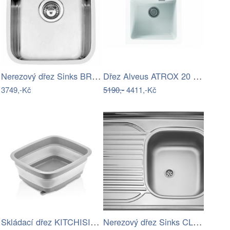
Nerezový dřez Sinks BRASILIA 380 V 0…
Dřez Alveus ATROX 20 / 11 bílá 1131986
3749,-Kč
5190,-
4411,-Kč
Skládací dřez KITCHISIMO 9l
Nerezový dřez Sinks CLP-D 800 M 0,5mm…