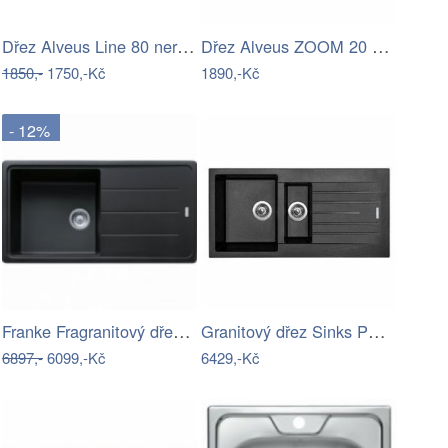
Dřez Alveus Line 80 nerez 1069147
Dřez Alveus ZOOM 20 nerez 1098938
1850,-
1750,-Kč
1890,-Kč
- 12%
Franke Fragranitový dřez BFG 611, 97x50…
Granitový dřez Sinks PERFECTO 1000.1…
6897,-
6099,-Kč
6429,-Kč