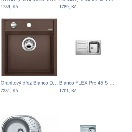
1789,-Kč
1789,-Kč
Granitový dřez Blanco DALAGO 45 kávová…
Blanco FLEX Pro 45 S Nerez přírodní…
7281,-Kč
1701,-Kč