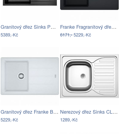
Granitový dřez Sinks PERFECTO 1000…
Franke Fragranitový dřez BFG 611-78,…
5389,-Kč
6171,-
5229,-Kč
Granitový dřez Franke BFG 611-78 Bílá…
Nerezový dřez Sinks CLP-D 800 M 0,5mm…
5229,-Kč
1289,-Kč