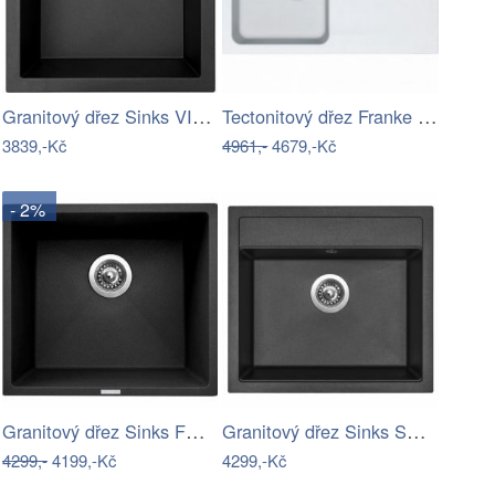
Granitový dřez Sinks VIVA 455 Metalblack
Tectonitový dřez Franke OID 611-78 Bílá…
3839,-Kč
4961,-
4679,-Kč
- 2%
Granitový dřez Sinks FRAME 457…
Granitový dřez Sinks SOLO 560 Metalblack
4299,-
4199,-Kč
4299,-Kč