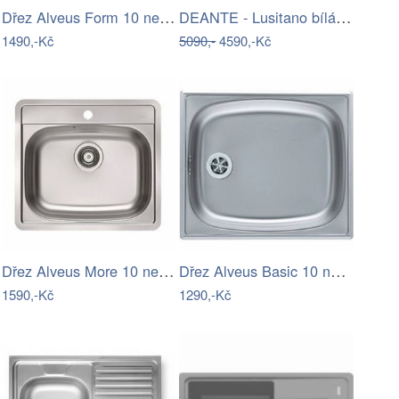
Dřez Alveus Form 10 nerez 1008987
DEANTE - Lusitano bílá - Keramický dřez…
1490,-Kč
5090,-
4590,-Kč
Dřez Alveus More 10 nerez 1106813
Dřez Alveus Basic 10 nerez 1008694
1590,-Kč
1290,-Kč