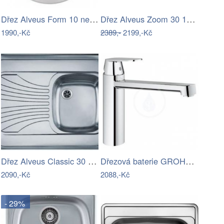
Dřez Alveus Form 10 nerez 1084838
Dřez Alveus Zoom 30 1098773
1990,-Kč
2389,-
2199,-Kč
Dřez Alveus Classic 30 X nerez pravý…
Dřezová baterie GROHE Eurosmart…
2090,-Kč
2088,-Kč
- 29%