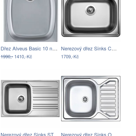
Dřez Alveus Basic 10 nerez 1082196
Nerezový dřez Sinks COMFORT 600 V 0,6mm…
1990,-
1410,-Kč
1709,-Kč
Nerezový dřez Sinks STAR 780 V 0,6mm…
Nerezový dřez Sinks OKIO 650 M 0,6mm…