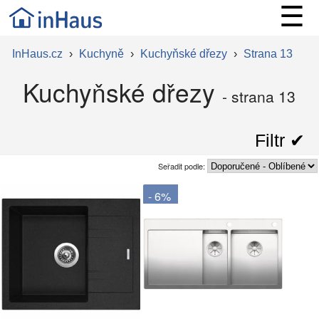
☰
InHaus.cz
›
Kuchyně
›
Kuchyňské dřezy
›
Strana 13
Kuchyňské dřezy
- strana 13
Filtr ✔︎
Seřadit podle:
- 6%