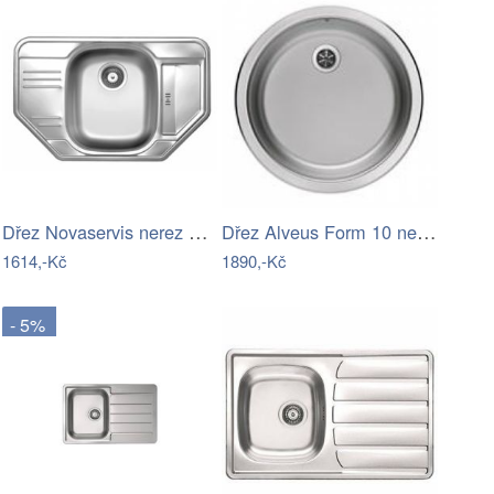
Dřez Novaservis nerez DR49/78R
Dřez Alveus Form 10 nerez 1009130
1614,-Kč
1890,-Kč
- 5%