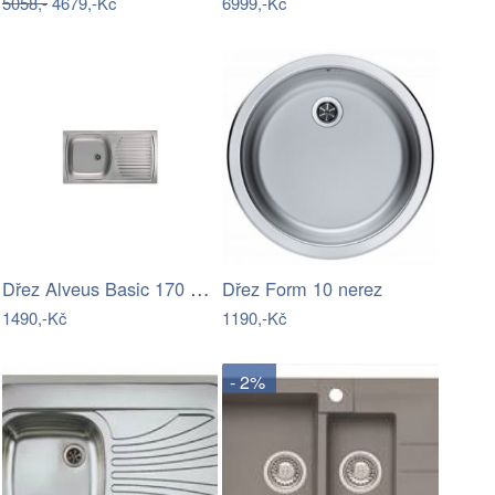
5058,-
4679,-Kč
6999,-Kč
Dřez Alveus Basic 170 nerez 1083404
Dřez Form 10 nerez
1490,-Kč
1190,-Kč
- 2%