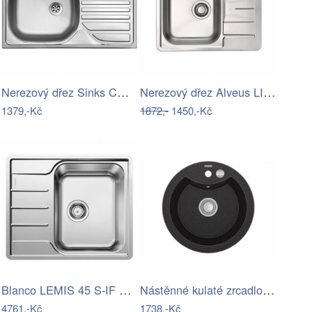
Nerezový dřez Sinks COMPACT 760 M matný
Nerezový dřez Alveus LINE 60
1379,-Kč
1872,-
1450,-Kč
Blanco LEMIS 45 S-IF Mini nerez…
Nástěnné kulaté zrcadlo v rámu z mořské…
4761,-Kč
1738,-Kč