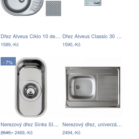
Dřez Alveus Ciklo 10 dekor 1123827
Dřez Alveus Classic 30 nerez 1009329
1589,-Kč
1590,-Kč
- 7%
Nerezový dřez Sinks SINGULAR 168 V 0…
Nerezový dřez, univerzální 80x60, LAY…
2649,-
2469,-Kč
2494,-Kč