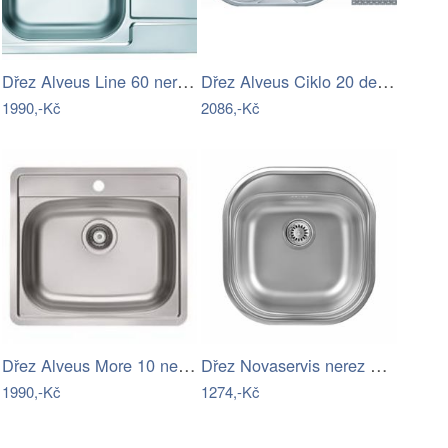
Dřez Alveus Line 60 nerez 1082438
Dřez Alveus Ciklo 20 dekor 1123987
1990,-Kč
2086,-Kč
Dřez Alveus More 10 nerez 1103106
Dřez Novaservis nerez DR46/48
1990,-Kč
1274,-Kč