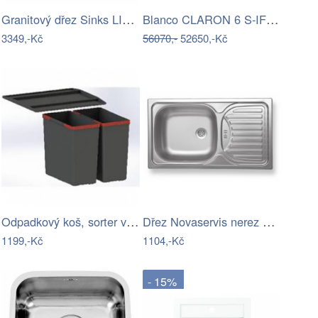
Granitový dřez Sinks LINEA 600 N…
Blanco CLARON 6 S-IF InFino Nerez…
3349,-Kč
56070,-
52650,-Kč
Odpadkový koš, sorter vestavný Franke…
Dřez Novaservis nerez DR43/76
1199,-Kč
1104,-Kč
- 15%