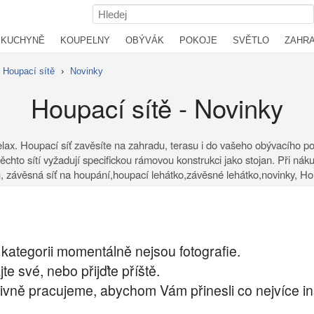
KUCHYNĚ
KOUPELNY
OBÝVÁK
POKOJE
SVĚTLO
ZAHR
Houpací sítě
›
Novinky
Houpací sítě - Novinky
ax. Houpací síť zavěsíte na zahradu, terasu i do vašeho obývacího poko
ěchto sítí vyžadují specifickou rámovou konstrukci jako stojan. Při nák
adu, závěsná síť na houpání,houpací lehátko,závěsné lehátko,novinky, Ho
 kategorii momentálně nejsou fotografie.
te své, nebo přijďte příště.
zivně pracujeme, abychom Vám přinesli co nejvíce in