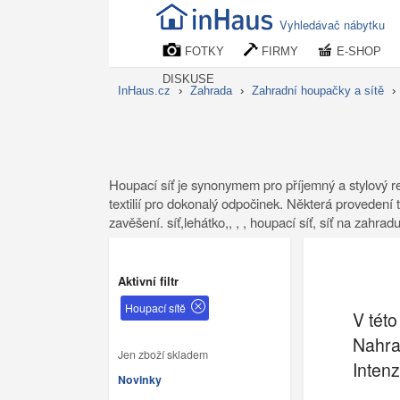
Vyhledávač nábytku
FOTKY
FIRMY
E-SHOP
DISKUSE
InHaus.cz
›
Zahrada
›
Zahradní houpačky a sítě
›
Houpací síť je synonymem pro příjemný a stylový rel
textilií pro dokonalý odpočinek. Některá provedení t
zavěšení. síť,lehátko,, , , houpací síť, síť na zahr
Aktivní filtr
Houpací sítě
V této
Nahraj
Jen zboží skladem
Inten
Novinky